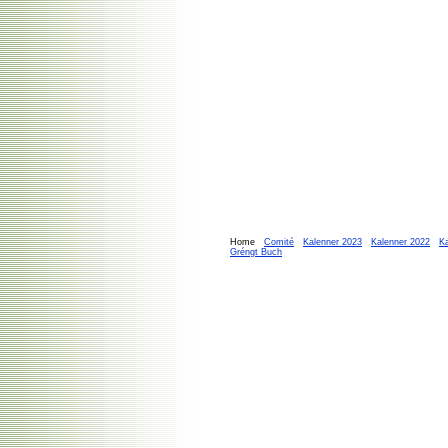
Home
Comité
Kalenner 2023
Kalenner 2022
K
Gréngt Buch